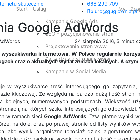
ternetu skutecznie
668 299 709
Start
Usługi
My
Zes
biuro@guglownia.pl
Kampanie Google Ads
nia Google AdWords
SEO – pozycjonowanie stron
 AdWords
24 sierpnia 2016, 5 minut c
Projektowanie stron www
 wyszukiwarka internetowa. W Polsce regularnie korzys
Zarządzanie stronami www
sługach oraz o aktualnych wydarzeniach lokalnych. A czy
Kampanie w Social Media
je w wyszukiwarce treść interesującego go zapytania,
zie kluczowej. Ze względu na bardzo dużą ilość stron in
na kolejnych, numerowanych podstronach. Większość uż
stronach, na których szuka interesujących go odpowiedzi. 
ych w ramach sieci
Google AdWords
. Tzw. płatne wyniki 
rze, na dole, oraz po prawej stronie od listy wyników w
h jako wyniki organiczne (chociaż dzięki algorytmom wy
le kładzie duży nacisk na wysoki poziom i jakość prezentow