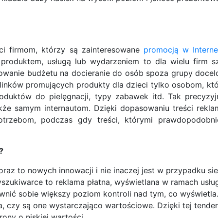
i firmom, którzy są zainteresowane
promocją w Interne
roduktem, usługą lub wydarzeniem to dla wielu firm sz
nowanie budżetu na docieranie do osób spoza grupy docel
e linków promujących produkty dla dzieci tylko osobom, k
oduktów do pielęgnacji, typy zabawek itd. Tak precyzy
akże samym internautom. Dzięki dopasowaniu treści rekla
rzebom, podczas gdy treści, którymi prawdopodobnie
?
raz to nowych innowacji i nie inaczej jest w przypadku si
zukiwarce to reklama płatna, wyświetlana w ramach usług
wnić sobie większy poziom kontroli nad tym, co wyświetl
czy są one wystarczająco wartościowe. Dzięki tej tendenc
ony o niskiej wartości.