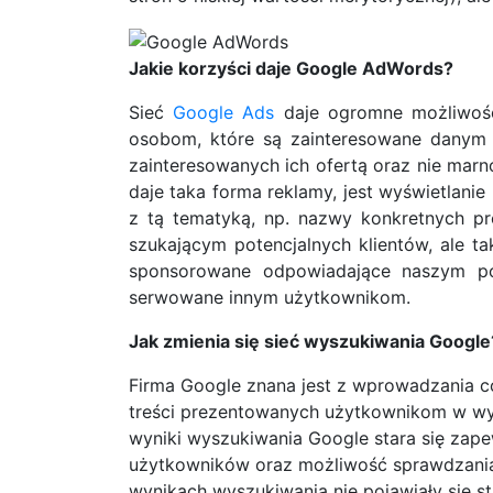
Jakie korzyści daje Google AdWords?
Sieć
Google Ads
daje ogromne możliwośc
osobom, które są zainteresowane danym p
zainteresowanych ich ofertą oraz nie mar
daje taka forma reklamy, jest wyświetlani
z tą tematyką, np. nazwy konkretnych pr
szukającym potencjalnych klientów, ale t
sponsorowane odpowiadające naszym pot
serwowane innym użytkownikom.
Jak zmienia się sieć wyszukiwania Google
Firma Google znana jest z wprowadzania co
treści prezentowanych użytkownikom w wys
wyniki wyszukiwania Google stara się zape
użytkowników oraz możliwość sprawdzania, 
wynikach wyszukiwania nie pojawiały się str