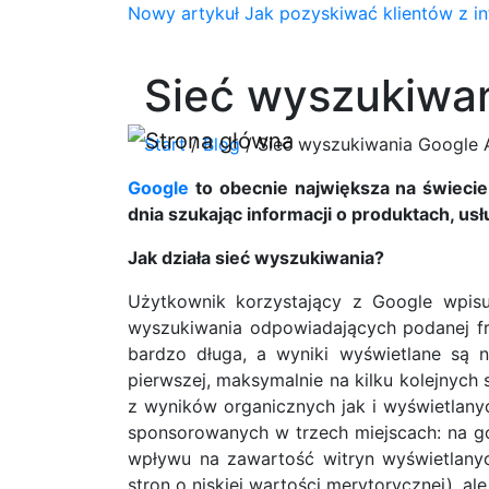
Nowy artykuł
Jak pozyskiwać klientów z in
Sieć wyszukiwa
Start
/
Blog
/
Sieć wyszukiwania Google
Google
to obecnie największa na świecie
dnia szukając informacji o produktach, u
Jak działa sieć wyszukiwania?
Użytkownik korzystający z Google wpisu
wyszukiwania odpowiadających podanej fra
bardzo długa, a wyniki wyświetlane są 
pierwszej, maksymalnie na kilku kolejnych 
z wyników organicznych jak i wyświetlan
sponsorowanych w trzech miejscach: na gó
wpływu na zawartość witryn wyświetlanyc
stron o niskiej wartości merytorycznej), a